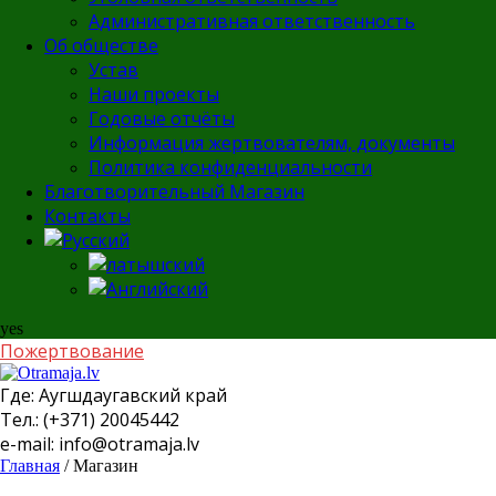
Административная ответственность
Об обществе
Устав
Наши проекты
Годовые отчёты
Информация жертвователям, документы
Политика конфиденциальности
Благотворительный Магазин
Контакты
yes
Пожертвование
Где:
Аугшдаугавский край
Тел.:
(+371) 20045442
e-mail:
info@otramaja.lv
Главная
/ Магазин