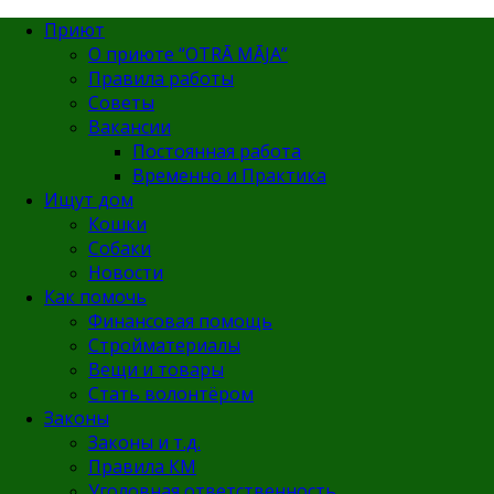
Приют
О приюте “OTRĀ MĀJA”
Правила работы
Советы
Вакансии
Постоянная работа
Временно и Практика
Ищут дом
Кошки
Собаки
Новости
Как помочь
Финансовая помощь
Стройматериалы
Вещи и товары
Стать волонтёром
Законы
Законы и т.д.
Правила КМ
Уголовная ответственность