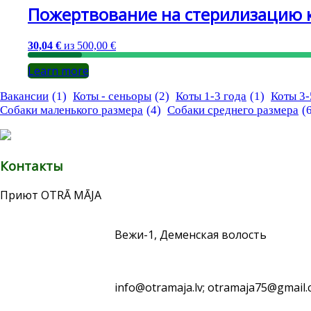
Пожертвование на стерилизацию 
30,04 €
из
500,00 €
Learn more
Вакансии
(1)
Коты - сеньоры
(2)
Коты 1-3 года
(1)
Коты 3-
Собаки маленького размера
(4)
Собаки среднего размера
(
Контакты
Приют OTRĀ MĀJA
Вежи-1, Деменская волость
info@otramaja.lv; otramaja75@gmail