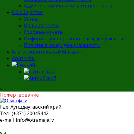
Административная ответственность
Об обществе
Устав
Наши проекты
Годовые отчёты
Информация жертвователям, документы
Политика конфиденциальности
Благотворительный Магазин
Контакты
yes
Пожертвование
Где:
Аугшдаугавский край
Тел.:
(+371) 20045442
e-mail:
info@otramaja.lv