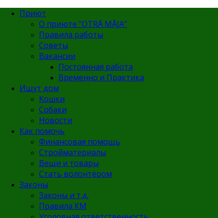
Приют
О приюте “OTRĀ MĀJA”
Правила работы
Советы
Вакансии
Постоянная работа
Временно и Практика
Ищут дом
Кошки
Собаки
Новости
Как помочь
Финансовая помощь
Стройматериалы
Вещи и товары
Стать волонтёром
Законы
Законы и т.д.
Правила КМ
Уголовная ответственность