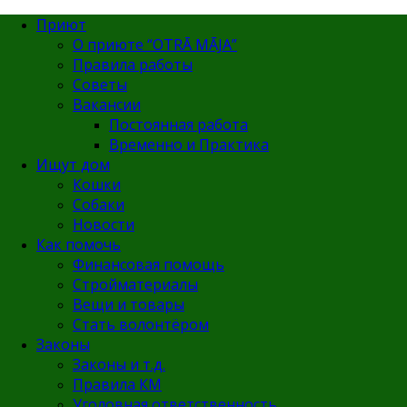
Приют
О приюте “OTRĀ MĀJA”
Правила работы
Советы
Вакансии
Постоянная работа
Временно и Практика
Ищут дом
Кошки
Собаки
Новости
Как помочь
Финансовая помощь
Стройматериалы
Вещи и товары
Стать волонтёром
Законы
Законы и т.д.
Правила КМ
Уголовная ответственность