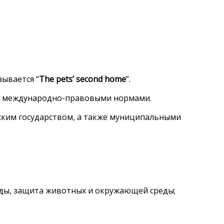
зывается “
The pets’ second home
”.
 и международно-правовыми нормами.
ским государством, а также муниципальными
еды, защита животных и окружающей среды;