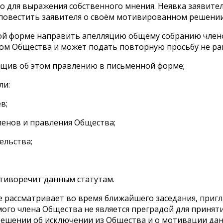
о для выражения собственного мнения. Неявка заявител
овестить заявителя о своём мотивированном решении 
ой форме направить апелляцию общему собранию членов
ком Общества и может подать повторную просьбу не ран
общив об этом правлению в письменной форме;
ли:
в;
ленов и правления Общества;
ельства;
отиворечит данным статутам.
е рассматривает во время ближайшего заседания, приг
мого члена Общества не является преградой для приня
ешении об исключении из Общества и о мотивации данн