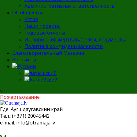
Административная ответственность
Об обществе
Устав
Наши проекты
Годовые отчёты
Информация жертвователям, документы
Политика конфиденциальности
Благотворительный Магазин
Контакты
yes
Пожертвование
Где:
Аугшдаугавский край
Тел.:
(+371) 20045442
e-mail:
info@otramaja.lv