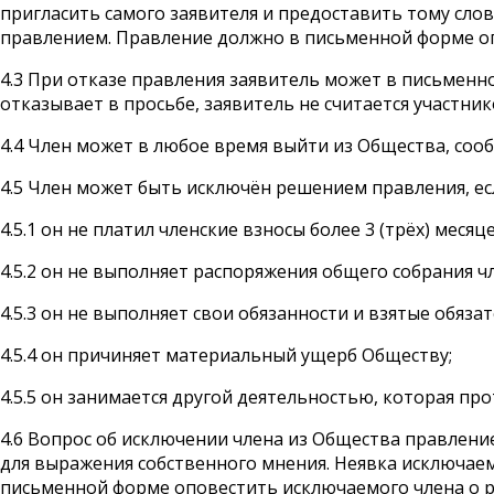
пригласить самого заявителя и предоставить тому слов
правлением. Правление должно в письменной форме оп
4.3 При отказе правления заявитель может в письменн
отказывает в просьбе, заявитель не считается участни
4.4 Член может в любое время выйти из Общества, со
4.5 Член может быть исключён решением правления, ес
4.5.1 он не платил членские взносы более 3 (трёх) месяце
4.5.2 он не выполняет распоряжения общего собрания ч
4.5.3 он не выполняет свои обязанности и взятые обязат
4.5.4 он причиняет материальный ущерб Обществу;
4.5.5 он занимается другой деятельностью, которая пр
4.6 Вопрос об исключении члена из Общества правлени
для выражения собственного мнения. Неявка исключае
письменной форме оповестить исключаемого члена о р