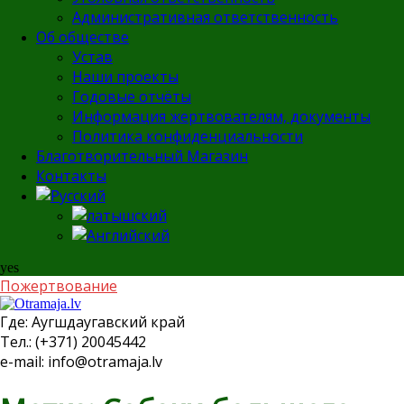
Административная ответственность
Об обществе
Устав
Наши проекты
Годовые отчёты
Информация жертвователям, документы
Политика конфиденциальности
Благотворительный Магазин
Контакты
yes
Пожертвование
Где:
Аугшдаугавский край
Тел.:
(+371) 20045442
e-mail:
info@otramaja.lv