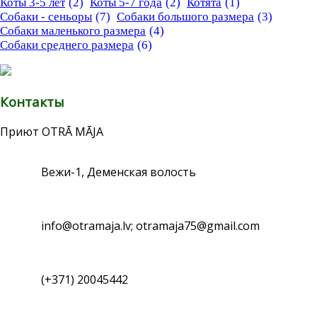
Коты 3-5 лет
(2)
Коты 5-7 года
(2)
Котята
(1)
Собаки - сеньоры
(7)
Собаки большого размера
(3)
Собаки маленького размера
(4)
Собаки среднего размера
(6)
Контакты
Приют OTRĀ MĀJA
Вежи-1, Деменская волость
info@otramaja.lv; otramaja75@gmail.com
(+371) 20045442