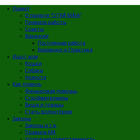
Приют
О приюте “OTRĀ MĀJA”
Правила работы
Советы
Вакансии
Постоянная работа
Временно и Практика
Ищут дом
Кошки
Собаки
Новости
Как помочь
Финансовая помощь
Стройматериалы
Вещи и товары
Стать волонтёром
Законы
Законы и т.д.
Правила КМ
Уголовная ответственность