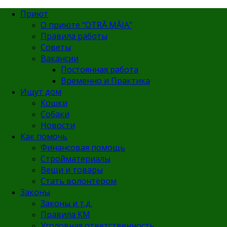
Приют
О приюте “OTRĀ MĀJA”
Правила работы
Советы
Вакансии
Постоянная работа
Временно и Практика
Ищут дом
Кошки
Собаки
Новости
Как помочь
Финансовая помощь
Стройматериалы
Вещи и товары
Стать волонтёром
Законы
Законы и т.д.
Правила КМ
Уголовная ответственность