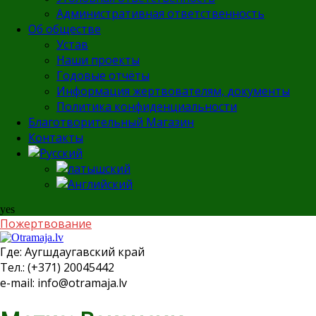
Административная ответственность
Об обществе
Устав
Наши проекты
Годовые отчёты
Информация жертвователям, документы
Политика конфиденциальности
Благотворительный Магазин
Контакты
yes
Пожертвование
Где:
Аугшдаугавский край
Тел.:
(+371) 20045442
e-mail:
info@otramaja.lv