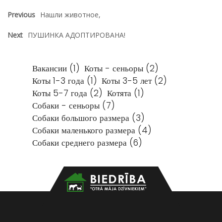
o
e
a
a
p
в
Previous
Нашли животное,
k
m
s
m
p
и
Next
ПУШИНКА АДОПТИРОВАНА!
s
т
Вакансии
(1)
Коты - сеньоры
(2)
n
ь
Коты 1-3 года
(1)
Коты 3-5 лет
(2)
Коты 5-7 года
i
(2)
Котята
(1)
Собаки - сеньоры
(7)
k
Собаки большого размера
(3)
Собаки маленького размера
(4)
i
Собаки среднего размера
(6)