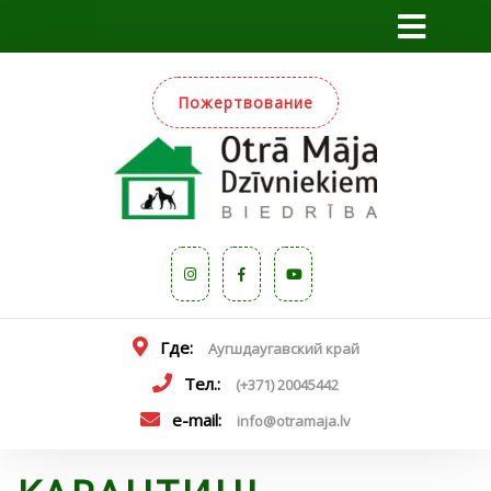
Пожертвование
Где:
Аугшдаугавский край
Тел.:
(+371) 20045442
e-mail:
info@otramaja.lv