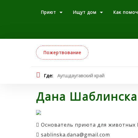
Приют
Ищут дом
Как помоч
Пожертвование
Где:
Аугшдаугавский край
Дана Шаблинска
Основатель приюта для животных
sablinska.dana@gmail.com